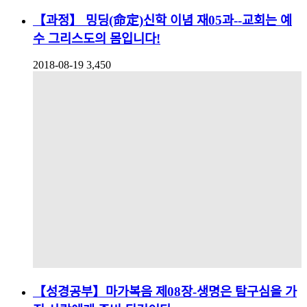
【과정】 밍딩(命定)신학 이념 재05과--교회는 예
수 그리스도의 몸입니다!
2018-08-19
3,450
【성경공부】마가복음 제08장-생명은 탐구심을 가