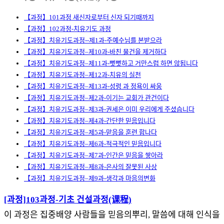
【과정】101과정 새신자로부터 신자 되기때까지
【과정】102과정-치유기도 과정
【과정】치유기도과정--제1과-주예수님를 본받으라
【과정】치유기도과정–제10과-바친 물건을 제거하다
【과정】치유기도과정–제11과-뻣뻣하고 거만스럽 하면 않됩니다
【과정】치유기도과정–제12과-치유의 실천
【과정】치유기도과정–제13과-성령 과 정욕이 싸움
【과정】치유기도과정–제2과-이기는 교회가 관건이다
【과정】치유기도과정–제3과-권세은 이미 우리에게 주셨습니다
【과정】치유기도과정–제4과-간단한 믿음입니다
【과정】치유기도과정–제5과-맏음을 훈련 합나다
【과정】치유기도과정–제6과-적극적인 믿음입니다
【과정】치유기도과정–제7과-인간은 믿음을 쌓아라
【과정】치유기도과정–제8과-은사의 잘못된 사상
【과정】치유기도과정–제9과-생각과 마음의변화
[과정]103과정-기초 건설과정(课程)
이 과정은 집중배양 사람들을 믿음의뿌리, 말씀에 대해 인식을