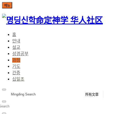
命定神学 华人社区
홈
안내
설교
성경공부
과정
기도
간증
십일조