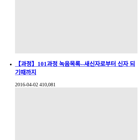
【과정】101과정 녹음목록--새신자로부터 신자 되
기때까지
2016-04-02
410,081