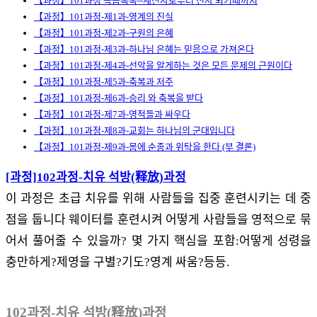
【과정】101과정 녹음목록--새신자로부터 신자 되기때까지
【과정】101과정-제1과-영계의 진실
【과정】101과정-제2과-구원의 은혜
【과정】101과정-제3과-하나님 은혜는 믿음으로 가져온다
【과정】101과정-제4과-선악을 알게하는 것은 모든 문제의 근원이다
【과정】101과정-제5과-축복과 저주
【과정】101과정-제6과-승리 와 축복을 받다
【과정】101과정-제7과-영적들과 싸우다
【과정】101과정-제8과-교회는 하나님의 군대입니다
【과정】101과정-제9과-몸에 순종과 위탁을 한다 (부 결론)
[과정]102과정-치유 석방(释放)과정
이 과정은 초급 치유를 위해 사람들을 집중 훈련시키는 데 중
점을 둡니다 웨이터를 훈련시켜 어떻게 사람들을 영적으로 묶
어서 풀어줄 수 있을까? 몇 가지 핵심을 포함:어떻게 성령을
충만하게?제영을 구별?기도?영계 싸움?등등.
102과정-치유 석방(释放)과정