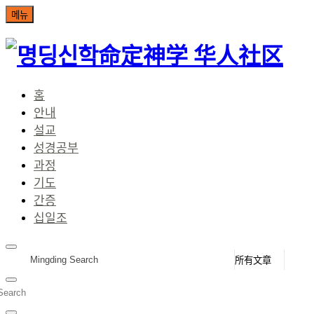
命定神学 华人社区
홈
안내
설교
성경공부
과정
기도
간증
십일조