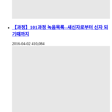
【과정】101과정 녹음목록--새신자로부터 신자 되
기때까지
2016-04-02
410,084