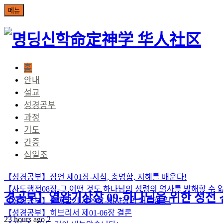
命定神学 华人社区
홈
안내
설교
성경공부
과정
기도
간증
십일조
【성경공부】잠언 제01장-지식, 총명함, 지혜를 배운다!
【사도행전08장-그 어떤 것도 하나님의 성령의 역사를 방해할 수 
경공부】열왕기상장 09-하나님을 위한 성전
【성경공부】출애굽기 제29장-제사장의 거룩한 길
【성경공부】히브리서 제01-06장 결론
23 hours ago
2